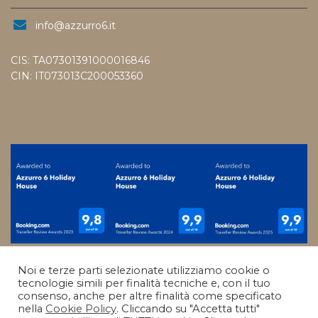
info@azzurro6.it
CIS: TA07301391000016846
CIN: IT073013C200053360
Noi e terze parti selezionate utilizziamo cookie o
tecnologie simili per finalità tecniche e, con il tuo
consenso, anche per altre finalità come specificato
nella
Cookie Policy
. Cliccando su "Accetta tutti"